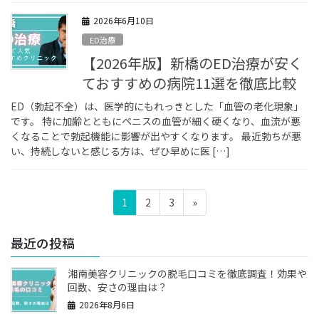
2026年6月10日
ED治療
【2026年版】新橋のED治療が安く
ておすすめの病院11選を徹底比較
ED（勃起不全）は、医学的にもれっきとした「血管の老化現象」
です。 特に加齢とともにペニスの血管が細く硬くなり、血流が悪
くなることで勃起機能に影響が出やすくなります。 最近勃ちが悪
い、持続しないと感じる方は、ぜひ早めに医 […]
投
固
固
固
1
2
3
»
稿
定
定
定
ペ
ペ
ペ
の
最近の投稿
ー
ー
ー
ペ
ジ
ジ
ジ
湘南美容クリニックの脱毛口コミを徹底調査！効果や
ー
回数、安さの理由は？
ジ
2026年8月6日