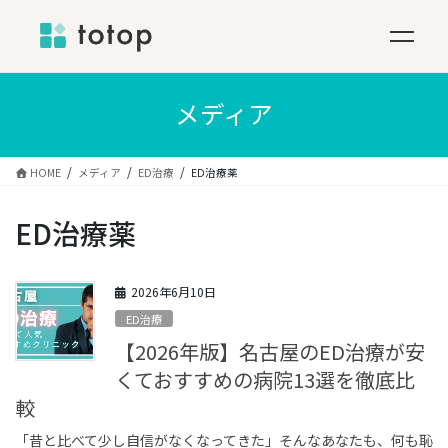
コ
ン
メディア
テ
ン
ツ
HOME
メディア
ED治療
ED治療薬
へ
ス
ED治療薬
キ
ッ
プ
2026年6月10日
ED治療
【2026年版】名古屋のED治療が安
くておすすめの病院13選を徹底比
較
「昔と比べて少し自信がなくなってきた」そんなあなたも、何も恥