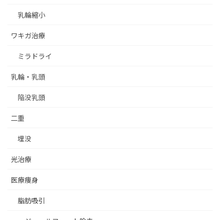
乳輪縮小
ワキガ治療
ミラドライ
乳輪・乳頭
陥没乳頭
二重
埋没
光治療
医療痩身
脂肪吸引