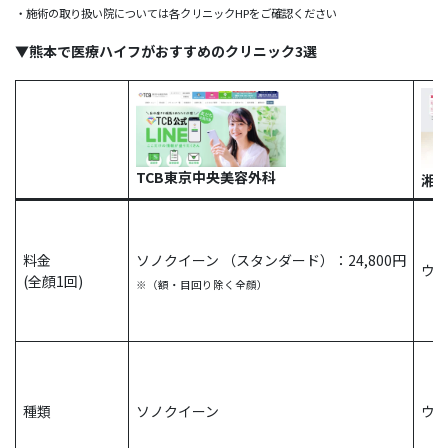
・施術の取り扱い院については各クリニックHPをご確認ください
▼熊本で医療ハイフがおすすめのクリニック3選
TCB東京中央美容外科
湘
料金
ソノクイーン （スタンダード）：24,800円
ウル
(全顔1回)
※（額・目回り除く全顔）
種類
ソノクイーン
ウル