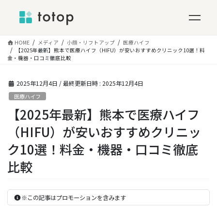
コ
HOME
メディア
小顔・リフトアップ
医療ハイフ
ン
【2025年最新】熊本で医療ハイフ（HIFU）が安いおすすめクリニック10選！料
金・機器・口コミ徹底比較
テ
ン
ツ
2025年12月4日
/ 最終更新日時 :
2025年12月4日
へ
医療ハイフ
ス
【2025年最新】熊本で医療ハイフ
キ
ッ
（HIFU）が安いおすすめクリニッ
プ
ク10選！料金・機器・口コミ徹底
比較
※この記事はプロモーションを含みます