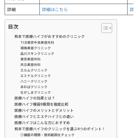
詳細
詳細はこちら
詳
目次
熊本で医療ハイフがおすすめのクリニック
TCB東京中央美容外科
湘南美容クリニック
品川スキンクリニック
東京美容外科
共立美容外科
エルムクリニック
エミナルクリニック
ハニークリニック
あおばクリニック
ながしまクリニック
医療ハイフの効果とは？
医療ハイフ機器9種類を徹底比較
医療ハイフのメリットとデメリット
医療ハイフとエステハイフとの違い
医療ハイフはこんな方におすすめ
熊本で医療ハイフのクリニックを選ぶ4つのポイント！
①機器の種類・施術範囲をチェック