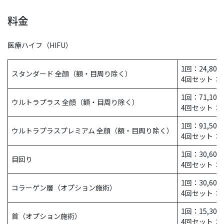
料金
医療ハイフ（HIFU）
1回：24,800
スタンダード 全顔（額・目周り除く）
4回セット：93
1回：71,100
ウルトラプラス 全顔（額・目周り除く）
4回セット：20
1回：91,500
ウルトラプラスプレミアム 全顔（額・目周り除く）
4回セット：28
1回：30,600
目回り
4回セット：81
1回：30,600
コラーゲン層（オプション施術）
4回セット：81
1回：15,300
首（オプション施術）
4回セット：40