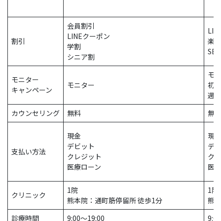
会員割引
LI
LINEクーポン
割引
楽
学割
SB
シニア割
モ
モニター
モニター
初
キャンペーン
週
カウンセリング
無料
無
現金
現
デビット
デ
支払い方法
クレジット
ク
医療ローン
医
1院
1院
クリニック
熊本院：通町筋停留所 徒歩1分
熊本
診療時間
9:00〜19:00
9:0