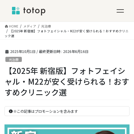
コ
HOME
メディア
光治療
ン
【2025年 新宿版】フォトフェイシャル・M22が安く受けられる！おすすめクリニ
ック選
テ
ン
ツ
2025年10月1日
/ 最終更新日時 :
2026年6月16日
へ
光治療
ス
【2025年 新宿版】フォトフェイシ
キ
ッ
ャル・M22が安く受けられる！おす
プ
すめクリニック選
※この記事はプロモーションを含みます