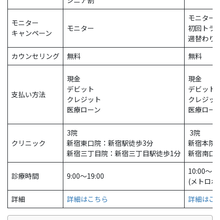
モニター
モニター
モニター
初回トラ
キャンペーン
週替わり
カウンセリング
無料
無料
現金
現金
デビット
デビット
支払い方法
クレジット
クレジッ
医療ローン
医療ロー
3院
3院
クリニック
新宿東口院：新宿駅徒歩3分
新宿本院
新宿三丁目院：新宿三丁目駅徒歩1分
新宿南口
10:00〜19
診療時間
9:00〜19:00
(メトロポ
詳細
詳細はこちら
詳細はこ