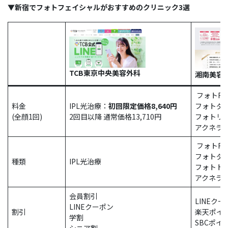
▼新宿でフォトフェイシャルがおすすめのクリニック3選
TCB東京中央美容外科
湘南美容
フォトRF：
料金
IPL光治療：
初回限定価格8,640円
フォトダブ
(全顔1回)
2回目以降 通常価格13,710円
フォトリプ
アクネライ
フォトRF
フォトダ
種類
IPL光治療
フォトト
アクネライ
会員割引
LINEク
LINEクーポン
割引
楽天ポイ
学割
SBCポイ
シニア割