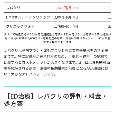
レバクリ
1,349円/月 ※1
1,6
DMMオンラインクリニック
2,097円/月 ※2
1,8
クリニックフォア
1,760円/月 ※4
2,6
※すべて税込価格 ※1 12ヶ月定期配送の月額 ※2 12ヶ月プランの月額 ※3 薬の処方が
ない場合は診察料1,650円 ※4 定期配送の月額。料金は時期やキャンペーンにより変
動する場合があります
レバクリは予防プラン・発毛プランともに業界最安水準の料金設
定です。特に診察料が完全無料のため、「薬代＋送料」の総額で
比較するとコストメリットが大きくなります。2年目以降も割引価
格が維持される点は、治療の長期継続が前提となるAGA治療にお
いて大きなアドバンテージです。
【ED治療】レバクリの評判・料金・
処方薬