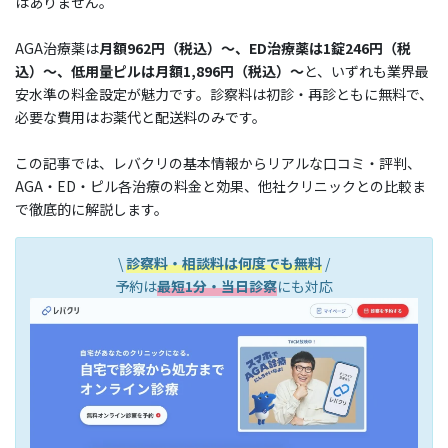
はありません。
AGA治療薬は
月額962円（税込）〜、ED治療薬は1錠246円（税
込）〜、低用量ピルは月額1,896円（税込）〜
と、いずれも業界最
安水準の料金設定が魅力です。診察料は初診・再診ともに無料で、
必要な費用はお薬代と配送料のみです。
この記事では、レバクリの基本情報からリアルな口コミ・評判、
AGA・ED・ピル各治療の料金と効果、他社クリニックとの比較ま
で徹底的に解説します。
\
診察料・相談料は何度でも無料
/
予約は
最短1分・当日診察
にも対応