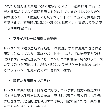
予約から処方まで最短15分で完結するスピード感が好評です。ビ
デオ通話だけでなく電話診療にも対応しているのはレバクリの独
自の強みで、「画面越しでも恥ずかしい」という方でも気軽に受
診できます。診療時間は8:00〜26:00と幅広く、仕事終わりや深夜
でも利用可能です。
プライバシーに配慮した配送
レバクリでは送り主名や品名を「PC関連」などに変更できる匿名
配送に対応しており、家族やパートナーにバレずに治療薬を受け
取れます。自宅配送以外にも、コンビニや郵便局・宅配ロッカーで
の受け取りも可能です。AGA・EDというデリケートな悩みに対す
るプライバシー配慮が高く評価されています。
診察から配送までが早い
レバクリの薬は最短即日発送に対応しています。処方が確定すれ
ばすぐに配送手続きに入るため、早ければ翌日〜翌々日には手元
に届きます。定期配送を利用すれば毎月自動で届くため、薬の注
文忘れを防ぐこともできます。