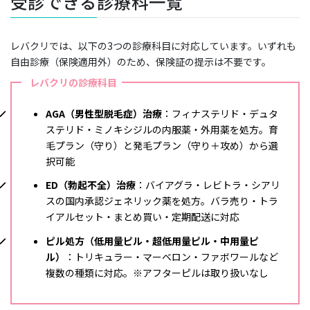
受診できる診療科一覧
レバクリでは、以下の3つの診療科目に対応しています。いずれも
自由診療（保険適用外）のため、保険証の提示は不要です。
レバクリの診療科目
AGA（男性型脱毛症）治療
：フィナステリド・デュタ
ステリド・ミノキシジルの内服薬・外用薬を処方。育
毛プラン（守り）と発毛プラン（守り＋攻め）から選
択可能
ED（勃起不全）治療
：バイアグラ・レビトラ・シアリ
スの国内承認ジェネリック薬を処方。バラ売り・トラ
イアルセット・まとめ買い・定期配送に対応
ピル処方（低用量ピル・超低用量ピル・中用量ピ
ル）
：トリキュラー・マーベロン・ファボワールなど
複数の種類に対応。※アフターピルは取り扱いなし