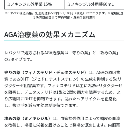
ミノキシジル外用薬 15%
ミノキシジル外用薬60mL
※1 すべて税込価格。別途配送料550円〜1,100円（税込）がかかります。※定期配送
は決済日前日まで解約可能・解約手数料無料
AGA治療薬の効果メカニズム
レバクリで処方されるAGA治療薬は「守りの薬」と「攻めの薬」
の2タイプです。
守りの薬（フィナステリド・デュタステリド）
は、AGAの原因物
質であるDHT（ジヒドロテストステロン）の生成を抑制する5αリ
ダクターゼ阻害薬です。フィナステリドは主に2型5αリダクターゼ
を阻害し、デュタステリドは1型と2型の両方を阻害するため、よ
り広範囲にDHTを抑制できます。乱れたヘアサイクルを正常化
し、抜け毛を減らす効果が期待できます。
攻めの薬（ミノキシジル）
は、血管拡張作用によって頭皮の血流
を改善し、毛根に栄養を届けることで発毛を促進します。内服薬