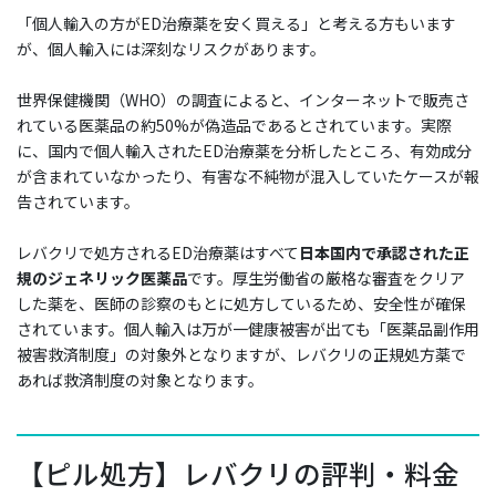
「個人輸入の方がED治療薬を安く買える」と考える方もいます
が、個人輸入には深刻なリスクがあります。
世界保健機関（WHO）の調査によると、インターネットで販売さ
れている医薬品の約50%が偽造品であるとされています。実際
に、国内で個人輸入されたED治療薬を分析したところ、有効成分
が含まれていなかったり、有害な不純物が混入していたケースが報
告されています。
レバクリで処方されるED治療薬はすべて
日本国内で承認された正
規のジェネリック医薬品
です。厚生労働省の厳格な審査をクリア
した薬を、医師の診察のもとに処方しているため、安全性が確保
されています。個人輸入は万が一健康被害が出ても「医薬品副作用
被害救済制度」の対象外となりますが、レバクリの正規処方薬で
あれば救済制度の対象となります。
【ピル処方】レバクリの評判・料金