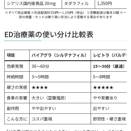
シアリス国内後発品 20mg
タダラフィル
1,350円
※すべて税込価格 ※別途配送料550円〜1,100円（税込） ※定期配送は毎月10錠 ※一
部の用量・セットは取り扱い状況により変動する場合があります
ED治療薬の使い分け比較表
項目
バイアグラ（シルデナフィル）
レビトラ（バルデナ
効果発現
30〜60分
15〜30分（最速）
持続時間
3〜5時間
5〜8時間
硬さの実感
★★★★
★★★★★
食事の影響
大きい（空腹推奨）
やや影響あり
副作用
やや出やすい
出やすい
こんな方に
コスパ重視
即効性・硬さ重視