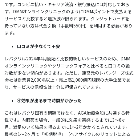
です。コンビニ払い・キャリア決済・銀行振込には対応しておら
ず、DMMオンラインクリニックのようにDMMポイントで支払える
サービスと比較すると選択肢が限られます。クレジットカードを
持っていない方は代金引換（手数料550円）を利用する必要があり
ます。
口コミが少なくて不安
レバクリは2024年4月開始と比較的新しいサービスのため、DMM
オンラインクリニックやクリニックフォアと比べると口コミの絶
対数が少ない傾向があります。ただし、運営元のレバレジーズ株式
会社は従業員2,000名以上・売上高1,000億円規模の大手企業であ
り、サービスの信頼性は十分に担保されています。
④効果が出るまで時間がかかった
これはレバクリ固有の問題ではなく、AGA治療全般に共通する特
性です。内服薬の場合、一般的に効果を実感するまでに3〜6ヶ
月、満足のいく結果を得るまでに1〜2年かかるとされています。
最初の1〜2ヶ月で「初期脱毛」（ヘアサイクルのリセットによる