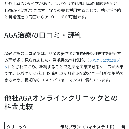
と外用薬の2タイプがあり、レバクリでは外用薬の濃度を5%と
15%から選択できます。守りの薬と併用することで、抜け毛予防
と発毛促進の両面からアプローチが可能です。
AGA治療の口コミ・評判
AGA治療の口コミでは、料金の安さと定期配送の利便性を評価す
る声が多く見られました。発毛実感率は91%
（
レバクリ公式公表デー
とされており、継続することで効果を実感できるケースが大半
タ
）
です。レバクリは2年目以降も12ヶ月定期配送が同一価格で継続で
きるため、長期的なコストパフォーマンスに優れています。
他社AGAオンラインクリニックとの
料金比較
クリニック
予防プラン（フィナステリド）
発