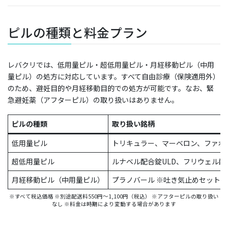
ピルの種類と料金プラン
レバクリでは、低用量ピル・超低用量ピル・月経移動ピル（中用
量ピル）の処方に対応しています。すべて自由診療（保険適用外）
のため、避妊目的や月経移動目的での処方が可能です。なお、緊
急避妊薬（アフターピル）の取り扱いはありません。
ピルの種類
取り扱い銘柄
低用量ピル
トリキュラー、マーベロン、ファボ
超低用量ピル
ルナベル配合錠ULD、フリウェル配
月経移動ピル（中用量ピル）
プラノバール ※吐き気止めセット
※すべて税込価格 ※別途配送料550円〜1,100円（税込） ※アフターピルの取り扱い
なし ※料金は時期により変動する場合があります