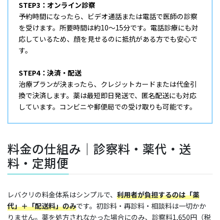
STEP3：オンライン診察
予約時間になったら、ビデオ通話または電話で医師の診察
を受けます。所要時間は約10〜15分です。電話診療にも対
応しているため、顔を見せるのに抵抗がある方でも安心で
す。
STEP4：決済・配送
治療プランが決まったら、クレジットカードまたは代金引
換で決済します。薬は最短即日発送で、匿名配送にも対応
しています。コンビニや郵便局での受け取りも可能です。
料金の仕組み｜診察料・薬代・送
料・定期便
レバクリの料金体系はシンプルで、
利用者が負担するのは「薬
代」＋「配送料」のみ
です。初診料・再診料・相談料は一切かか
りません。薬を処方されなかった場合にのみ、診察料1,650円（税