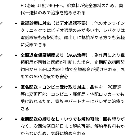
ED治療は1錠246円〜。診察料が完全無料のため、薬
代＋送料のみで治療を始められる
電話診療に対応（ビデオ通話不要）
：他のオンライン
クリニックではビデオ通話のみが多い中、レバクリは
電話診療も選択可能。顔出しに抵抗がある方でも気軽
に受診できる
全額返金保証制度あり（AGA治療）
：副作用により継
続服用が困難と医師が判断した場合、定期配送初回契
約日から16日以内の申請で全額返金が受けられる。初
めてのAGA治療でも安心
匿名配送・コンビニ受け取り対応
：品名を「PC関連」
等に変更可能。コンビニ・郵便局・宅配ロッカーでも
受け取れるため、家族やパートナーにバレずに治療で
きる
定期配送の縛りなし・いつでも解約可能
：回数縛りが
なく、次回決済日前日まで解約可能。解約手数料もか
からないため、気軽に始められる