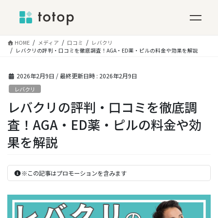
コ
HOME
メディア
口コミ
レバクリ
ン
レバクリの評判・口コミを徹底調査！AGA・ED薬・ピルの料金や効果を解説
テ
ン
2026年2月9日
/ 最終更新日時 :
2026年2月9日
ツ
レバクリ
へ
ス
レバクリの評判・口コミを徹底調
キ
査！AGA・ED薬・ピルの料金や効
ッ
プ
果を解説
※この記事はプロモーションを含みます