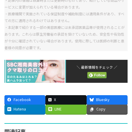
・記事内の情報は執筆時または更新時のものであり、紹介している商品やサ
ービスに変更が加えられている場合があります。
・医療機関で実施されている保証制度や補助制度には適用条件があり、すべ
ての方に適用されるわけではありません。
・本記事で紹介する一部の美容医療には未承認医薬品等が使用されることが
あります。これらは厚生労働省の承認を受けていないため、安全性や有効性
が十分に確認されていない場合があります。使用に際しては医師の判断と患
者様の同意が必要です。
＼ 最新情報をチェック ／
Facebook
X
Bluesky
Hatena
LINE
Copy
関連記事