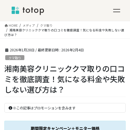
コ
HOME
メディア
クマ取り
ン
湘南美容クリニッククマ取りの口コミを徹底調査！気になる料金や失敗しない選
び方は？
テ
ン
ツ
2026年1月28日
/ 最終更新日時 :
2026年2月4日
へ
クマ取り
ス
湘南美容クリニッククマ取りの口コ
キ
ッ
ミを徹底調査！気になる料金や失敗
プ
しない選び方は？
※この記事はプロモーションを含みます
期間限定キャンペーン＋モニター価格