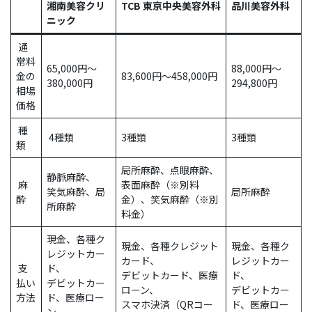
湘南美容クリ
TCB 東京中央美容外科
品川美容外科
ニック
通
常料
65,000円～
88,000円～
金の
83,600円～458,000円
380,000円
294,800円
相場
価格
種
4種類
3種類
3種類
類
局所麻酔、点眼麻酔、
静脈麻酔、
麻
表面麻酔（※別料
笑気麻酔、局
局所麻酔
酔
金）、笑気麻酔（※別
所麻酔
料金）
現金、各種ク
現金、各種クレジット
現金、各種ク
レジットカー
カード、
レジットカー
支
ド、
デビットカード、医療
ド、
払い
デビットカー
ローン、
デビットカー
方法
ド、医療ロー
スマホ決済（QRコー
ド、医療ロー