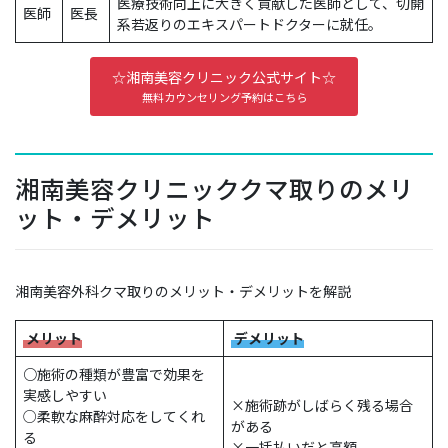
医療技術向上に大きく貢献した医師として、切開
医師
医長
系若返りのエキスパートドクターに就任。
☆湘南美容クリニック公式サイト☆
無料カウンセリング予約はこちら
湘南美容クリニッククマ取りのメリ
ット・デメリット
湘南美容外科クマ取りのメリット・デメリットを解説
メリット
デメリット
○
施術の種類が豊富で効果を
実感しやすい
×
施術跡がしばらく残る場合
○
柔軟な麻酔対応をしてくれ
がある
る
×
一括払いだと高額