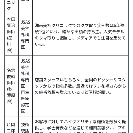
ニッ
ク
本田
JSAS
賢治
湘南美容クリニックでのクマ取り症例数は6年連
美容
医師
続1位という、確かな実績の持ち主。人気モデル
外科
(品
のクマ取りも担当し、メディアでも注目を集めて
専門
川
いる。
医
院)
JSAS
美容
名倉
外科
俊輔
専門
店舗スタッフはもちろん、全国のドクターやスタ
医師
医
ッフからの指名多数。最近ではプレ花嫁さんから
(秋
再生
の施術依頼も増えているほど信頼が厚い。
葉原
医療
院)
認定
医
お客様に対してハイクオリティな施術を数多く提
片岡
技術
供し、学会発表などを通じて湘南美容グループの
二郎
統括