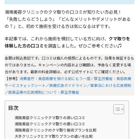
湘南美容クリニックのクマ取りの口コミが知りたい方必見！
「失敗したらどうしよう」「どんなメリットやデメリットがある
の？」と、初めて施術を受ける方は気になるはずです。
本記事では、これから施術を検討している方に向け、
クマ取りを
体験した方の口コミ
を調査しました。ぜひご参考ください♫
金額は税込表記です。口コミは個人の感想によるものです。効果を保証するも
のではありません。キャンペーンの内容および期間は、予告なく変更する場
合があります。最新の料金詳細は、必ず公式サイトにてご確認ください。
【参考】
消費者庁：美容医療を受ける前にもう一度
／
厚生労働省：美容医療
サービスチェックシート
／
医療広告ガイドライン
／
薬事法における広告規制
／
医薬品等の広告規制について・厚生労働省
目次
湘南美容クリニッククマ取りの良い口コミ
湘南美容クリニッククマ取りの悪い口コミ
湘南美容クリニックのクマ取り施術プランを比較
大手クリニックとクマ取りプランの違いを比較