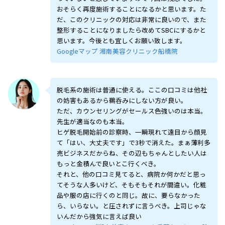
おそらく再度施術することになるかと思います。た
だ、このクリニックの対応は非常に良いので、また
整形することになりましたら改めてSBCにするかと
思います。今後とも宜しくお願い致します。
Googleマップ 湘南美容クリニック船橋院
脱毛系の施術は普通に使える。ここの口コミは他社
の妨害もあるから鵜呑みにしない方が良い。
ただ、カウンセリングがセールス色強いのは本当。
先生が適当なのも本当。
ヒゲ脱毛開始前の診察時、一瞬現れて遠目から顔見
て「はい、大丈夫です」で3秒で消えた。まぁ薄利多
売ビジネスだからね、その辺もちゃんとしたい人は
もっと金積んで良いとこ行くべき。
それと、他の口コミ見てると、病院か何かだと思っ
てそうな人多いけど、そもそもそれが間違い。化粧
品や服の店に行くのと同じ。故に、要らなかった
ら、いらない。と圧されずに言うべき。上司じゃな
いんだから強気に言えば良い