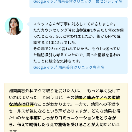
Googleマップ湘南美容クリニック千葉センシティ院
スタッフさんが丁寧に対応してくださりました。
ただカウンセリング時に山参注射1本あたり何ccか伺
ったところ、5ccと言われましたが、後からHPで確
認すると1本2.5ccでした。
その場で2.5ccと言われていたら、もう1つ迷ってい
た脂肪吸引も考えていたので、誤った情報を言われ
たことに残念な気持ちです。
Googleマップ 湘南美容クリニック豊洲院
湘南美容外科でクマ取りを受けた人は、「もっと早く受けて
いればよかった」と思うほど、その
効果と痛みケアへの柔軟
な対応は好評
なことがわかります。一方で、効果への不満や
セールスが気になるという声がありますが、どんな効果を得
たいのかを
事前にしっかりコミュニケーションをとりなが
ら、伝えて納得したうえで施術を受けることが大切
だといえ
ます。