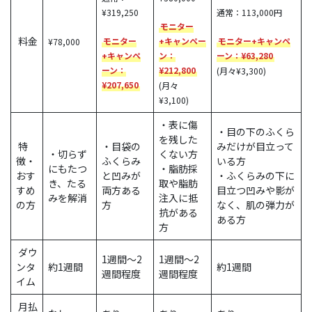
¥319,250
通常：113,000円
モニター
料金
¥78,000
モニター
+キャンペー
モニター+キャンペ
+キャンペ
ン：
ーン：
¥
63,280
ーン：
¥212,800
(月々¥3,300)
¥207,650
(月々
¥3,100)
・表に傷
・目の下のふくら
を残した
特
・目袋の
みだけが目立って
・切らず
くない方
徴・
ふくらみ
いる方
にもたつ
・脂肪採
おす
と凹みが
・ふくらみの下に
き、たる
取や脂肪
すめ
両方ある
目立つ凹みや影が
みを解消
注入に抵
の方
方
なく、肌の弾力が
抗がある
ある方
方
ダウ
1週間～2
1週間～2
ンタ
約1週間
約1週間
週間程度
週間程度
イム
月払