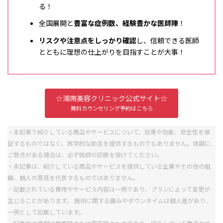
る！
全国展開と
豊富な症例数、経験豊かな医師陣
！
リスクや注意点をしっかり確認
し、信頼できる医師
とともに理想の仕上がりを目指すことが大事！
☆湘南美容クリニック公式サイト☆
無料カウンセリング予約はこちら
・本記事で紹介している商品やサービスについて、効果や効能、安全性を保
証するものではなく、医学的な助言を提供するものでもありません。体調に
ご懸念がある場合は、必ず医師の診断を受けてください。
・本記事は、紹介している商品やサービスを提供している企業やその他の組
織、個人の意見を代表するものではありません。
・記載されている費用やサービス内容は一例であり、プランによって変更が
生じることがあります。 施術に関する痛みやダウンタイムは個人差があり、
一例として記載しています。