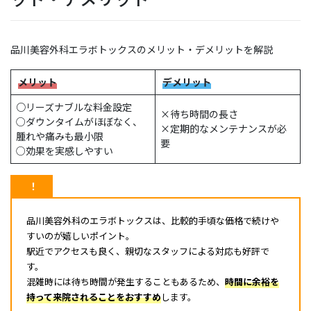
品川美容外科エラボトックスのメリット・デメリットを解説
メリット
デメリット
○
リーズナブルな料金設定
×
待ち時間の長さ
○
ダウンタイムがほぼなく、
×
定期的なメンテナンスが必
腫れや痛みも最小限
要
○
効果を実感しやすい
！
品川美容外科のエラボトックスは、比較的手頃な価格で続けや
すいのが嬉しいポイント。
駅近でアクセスも良く、親切なスタッフによる対応も好評で
す。
混雑時には待ち時間が発生することもあるため、
時間に余裕を
持って来院されることをおすすめ
します。