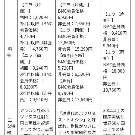
【エラ（片
【エラ（片側）】
側）】
BMC会員価格：
【エラ（片
初回：1,620円
6,930円
側）】
2回目以降（BMC
非会員：7,650円
BMC会員価
会員価格）：
【エラ（両側）】
格：9,410円
4,210円
BMC会員価格：
非会員：
2回目以降（非会
13,860円
9,940円
料
員）：4,760円
非会員：15,290円
【エラ（両
金
【エラ（両
【顔 各1ヶ所】
側）】
側）】
BMC会員価格：
BMC会員価
初回：3,240円
5,720円
格：18,800
2回目以降（BMC
非会員：6,520円
円
会員価格）：
【鼻背】
非会員：
8,3200円
BMC会員価格：
19,760円
2回目以降（非会
9,790円
員）：9,510円
非会員：13,640円
アラガン社のボ
30年以上の
「次世代のボツリヌ
ツリヌス注射と
臨床実験と
主
ス・トキシン」と呼
同じ菌株を起源
世界60ヶ国
な特
ばれ、耐性がつきに
としており、品質
以上での使
徴
くいため継続的な注