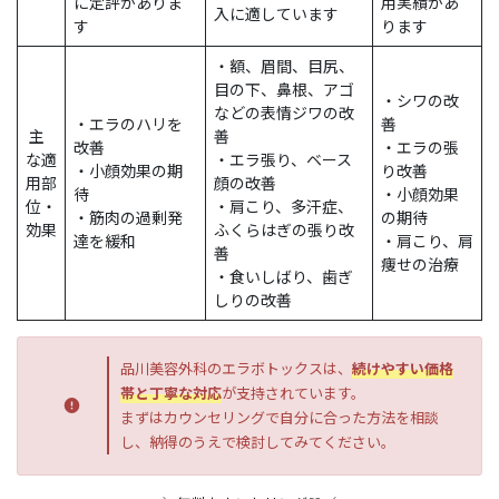
に定評がありま
用実績があ
入に適しています
す
ります
・額、眉間、目尻、
目の下、鼻根、アゴ
・シワの改
などの表情ジワの改
・エラのハリを
善
主
善
改善
・エラの張
な適
・エラ張り、ベース
・小顔効果の期
り改善
用部
顔の改善
待
・小顔効果
位・
・肩こり、多汗症、
・筋肉の過剰発
の期待
効果
ふくらはぎの張り改
達を緩和
・肩こり、肩
善
痩せの治療
・食いしばり、歯ぎ
しりの改善
品川美容外科のエラボトックスは、
続けやすい価格
帯と丁寧な対応
が支持されています。
まずはカウンセリングで自分に合った方法を相談
し、納得のうえで検討してみてください。