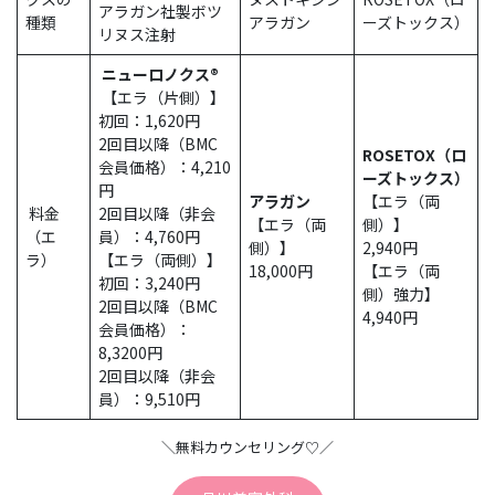
アラガン社製ボツ
種類
アラガン
ーズトックス）
リヌス注射
ニューロノクス®
【エラ（片側）】
初回：1,620円
2回目以降（BMC
ROSETOX（ロ
会員価格）：4,210
ーズトックス）
円
アラガン
【エラ（両
料金
2回目以降（非会
【エラ（両
側）】
（エ
員）：4,760円
側）】
2,940円
ラ）
【エラ（両側）】
18,000円
【エラ（両
初回：3,240円
側）強力】
2回目以降（BMC
4,940円
会員価格）：
8,3200円
2回目以降（非会
員）：9,510円
＼無料カウンセリング♡／