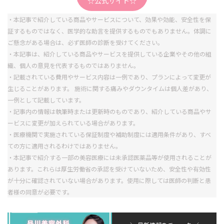
☆公式サイト☆
・本記事で紹介している商品やサービスについて、効果や効能、安全性を保
証するものではなく、医学的な助言を提供するものでもありません。体調に
ご懸念がある場合は、必ず医師の診断を受けてください。
・本記事は、紹介している商品やサービスを提供している企業やその他の組
織、個人の意見を代表するものではありません。
・記載されている費用やサービス内容は一例であり、プランによって変更が
生じることがあります。 施術に関する痛みやダウンタイムは個人差があり、
一例として記載しています。
・記事内の情報は執筆時または更新時のものであり、紹介している商品やサ
ービスに変更が加えられている場合があります。
・医療機関で実施されている保証制度や補助制度には適用条件があり、すべ
ての方に適用されるわけではありません。
・本記事で紹介する一部の美容医療には未承認医薬品等が使用されることが
あります。これらは厚生労働省の承認を受けていないため、安全性や有効性
が十分に確認されていない場合があります。使用に際しては医師の判断と患
者様の同意が必要です。