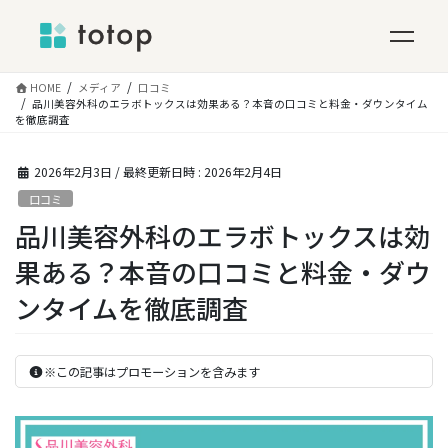
コ
HOME
メディア
口コミ
ン
品川美容外科のエラボトックスは効果ある？本音の口コミと料金・ダウンタイム
を徹底調査
テ
ン
ツ
2026年2月3日
/ 最終更新日時 :
2026年2月4日
へ
口コミ
ス
品川美容外科のエラボトックスは効
キ
ッ
果ある？本音の口コミと料金・ダウ
プ
ンタイムを徹底調査
※この記事はプロモーションを含みます