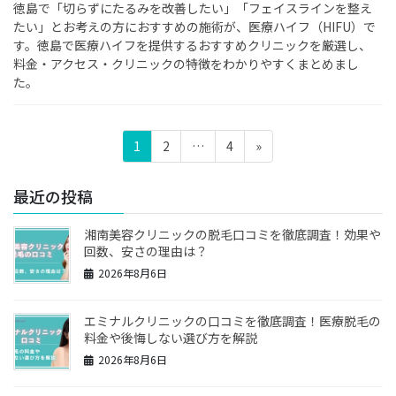
徳島で「切らずにたるみを改善したい」「フェイスラインを整え
たい」とお考えの方におすすめの施術が、医療ハイフ（HIFU）で
す。徳島で医療ハイフを提供するおすすめクリニックを厳選し、
料金・アクセス・クリニックの特徴をわかりやすくまとめまし
た。
投
固
固
固
1
2
…
4
»
稿
定
定
定
ペ
ペ
ペ
の
最近の投稿
ー
ー
ー
ペ
ジ
ジ
ジ
湘南美容クリニックの脱毛口コミを徹底調査！効果や
ー
回数、安さの理由は？
ジ
2026年8月6日
送
り
エミナルクリニックの口コミを徹底調査！医療脱毛の
料金や後悔しない選び方を解説
2026年8月6日