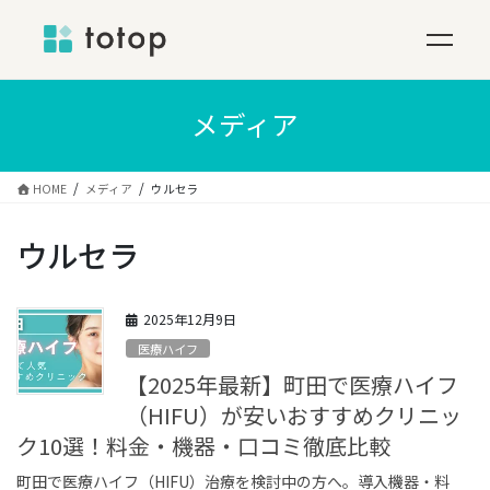
コ
ン
メディア
テ
ン
ツ
HOME
メディア
ウルセラ
へ
ス
ウルセラ
キ
ッ
プ
2025年12月9日
医療ハイフ
【2025年最新】町田で医療ハイフ
（HIFU）が安いおすすめクリニッ
ク10選！料金・機器・口コミ徹底比較
町田で医療ハイフ（HIFU）治療を検討中の方へ。導入機器・料