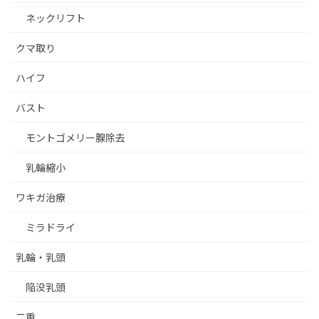
ネックリフト
クマ取り
ハイフ
バスト
モントゴメリー腺除去
乳輪縮小
ワキガ治療
ミラドライ
乳輪・乳頭
陥没乳頭
二重