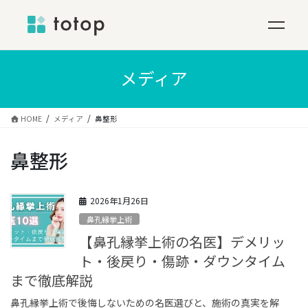
コ
ン
メディア
テ
ン
ツ
HOME
メディア
鼻整形
へ
ス
鼻整形
キ
ッ
プ
2026年1月26日
鼻孔縁挙上術
【鼻孔縁挙上術の名医】デメリッ
ト・後戻り・傷跡・ダウンタイム
まで徹底解説
鼻孔縁挙上術で後悔しないための名医選びと、施術の真実を解