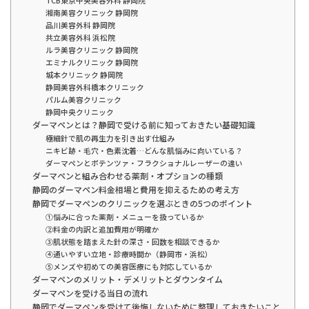
TCB東京中央美容外科 静岡院
湘南美容クリニック 静岡院
品川美容外科 静岡院
共立美容外科 浜松院
ルラ美容クリニック 静岡院
エミナルクリニック 静岡院
城本クリニック 静岡院
静岡美容外科橋本クリニック
パルム美容クリニック
静岡中央クリニック
ダーマペンとは？静岡で受ける前に知っておきたい基礎知識
極細針で肌の再生力を引き出す仕組み
ニキビ跡・毛穴・色素沈着…どんな肌悩みに向いている？
ダーマペンとポテンツァ・フラクショナルレーザーの違い
ダーマペンと組み合わせる薬剤・オプションの種類
静岡のダーマペン料金相場と費用を抑えるための考え方
静岡でダーマペンのクリニックを選ぶときの5つのポイント
①悩みに合った薬剤・メニューを扱っているか
②料金の内訳と追加費用が明確か
③肌状態を踏まえた針の深さ・回数を相談できるか
④通いやすい立地・診療時間か（静岡市・浜松）
⑤メンズや初めての美容医療にも対応しているか
ダーマペンのメリット・デメリットとダウンタイム
ダーマペンを受ける当日の流れ
静岡でダーマペンを受けて後悔しないために整理しておきたいこと