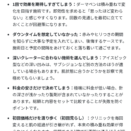
1回で効果を期待しすぎてしまう：
ダーマペンは積み重ねで変
化を目指す施術です。即効性を求めると「思ったほど変わら
ない」と感じやすくなります。回数の見通しを最初に立てて
おくことが回避策になります。
ダウンタイムを想定していなかった：
赤みやヒリつきの期間
を知らずに大事な予定を入れてしまい、後悔するケースです。
施術日と予定の間隔をあけておくと落ち着いて過ごせます。
深いクレーターに合わない施術を選んでしまう：
アイスピック
型などの深い凹みは、サブシジョンなど別の方法のほうが適
している場合もあります。肌状態に合うかどうかを診察で見
極めてもらいましょう。
料金の安さだけで決めてしまう：
極端に料金が低い場合、針
の深さが浅かったり製剤が含まれていなかったりすることが
あります。総額と内容をセットで比較することが失敗を防ぐ
ポイントです。
初回価格だけを渡り歩く（初回荒らし）：
クリニックを毎回
変えると肌の経過が引き継がれず、本来の積み重ね効果が得