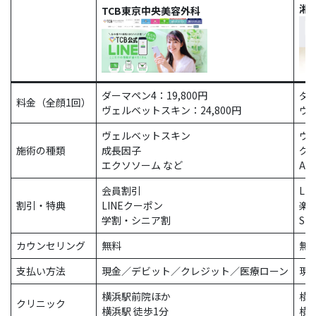
湘
TCB東京中央美容外科
ダーマペン4：19,800円
ダー
料金（全顔1回）
ヴェルベットスキン：24,800円
ヴェ
ヴェルベットスキン
ヴ
施術の種類
成長因子
グ
エクソソーム など
AC
会員割引
LI
割引・特典
LINEクーポン
楽
学割・シニア割
SB
カウンセリング
無料
無
支払い方法
現金／デビット／クレジット／医療ローン
現
横浜駅前院ほか
横
クリニック
横浜駅 徒歩1分
横浜