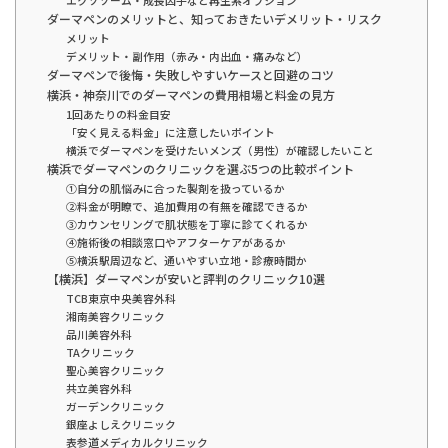
エクソソーム・成長因子など再生系オプション
ダーマペンのメリットと、知っておきたいデメリット・リスク
メリット
デメリット・副作用（赤み・内出血・痛みなど）
ダーマペンで後悔・失敗しやすいケースと回避のコツ
横浜・神奈川でのダーマペンの費用相場と料金の見方
1回あたりの料金目安
「安く見える料金」に注意したいポイント
横浜でダーマペンを受けたいメンズ（男性）が確認したいこと
横浜でダーマペンのクリニックを選ぶ5つの比較ポイント
①自分の肌悩みに合った製剤を扱っているか
②料金が明瞭で、追加費用の有無を確認できるか
③カウンセリングで肌状態を丁寧に診てくれるか
④施術後の相談窓口やアフターケアがあるか
⑤横浜駅周辺など、通いやすい立地・診療時間か
【横浜】ダーマペンが安いと評判のクリニック10選
TCB東京中央美容外科
湘南美容クリニック
品川美容外科
TAクリニック
聖心美容クリニック
共立美容外科
ガーデンクリニック
銀座よしえクリニック
表参道メディカルクリニック