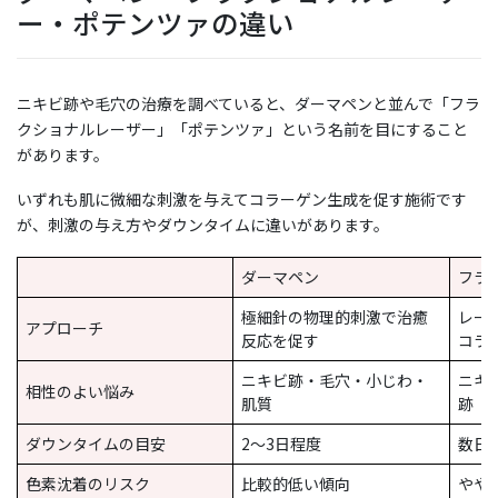
ー・ポテンツァの違い
ニキビ跡や毛穴の治療を調べていると、ダーマペンと並んで「フラ
クショナルレーザー」「ポテンツァ」という名前を目にすること
があります。
いずれも肌に微細な刺激を与えてコラーゲン生成を促す施術です
が、刺激の与え方やダウンタイムに違いがあります。
ダーマペン
フラ
極細針の物理的刺激で治癒
レー
アプローチ
反応を促す
コラ
ニキビ跡・毛穴・小じわ・
ニキ
相性のよい悩み
肌質
跡
ダウンタイムの目安
2〜3日程度
数日
色素沈着のリスク
比較的低い傾向
やや