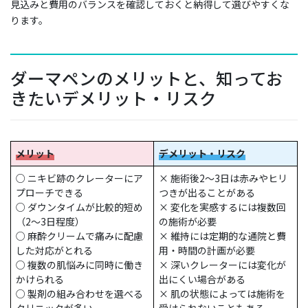
見込みと費用のバランスを確認しておくと納得して選びやすくな
ります。
ダーマペンのメリットと、知ってお
きたいデメリット・リスク
メリット
デメリット・リスク
○ ニキビ跡のクレーターにア
× 施術後2〜3日は赤みやヒリ
プローチできる
つきが出ることがある
○ ダウンタイムが比較的短め
× 変化を実感するには複数回
（2〜3日程度）
の施術が必要
○ 麻酔クリームで痛みに配慮
× 維持には定期的な通院と費
した対応がとれる
用・時間の計画が必要
○ 複数の肌悩みに同時に働き
× 深いクレーターには変化が
かけられる
出にくい場合がある
○ 製剤の組み合わせを選べる
× 肌の状態によっては施術を
クリニックが多い
受けられないこともある