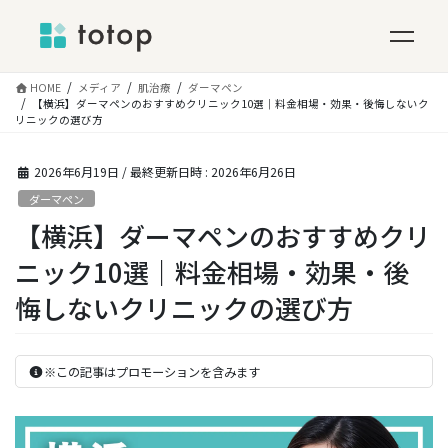
コ
HOME
メディア
肌治療
ダーマペン
ン
【横浜】ダーマペンのおすすめクリニック10選｜料金相場・効果・後悔しないク
リニックの選び方
テ
ン
ツ
2026年6月19日
/ 最終更新日時 :
2026年6月26日
へ
ダーマペン
ス
【横浜】ダーマペンのおすすめクリ
キ
ッ
ニック10選｜料金相場・効果・後
プ
悔しないクリニックの選び方
※この記事はプロモーションを含みます