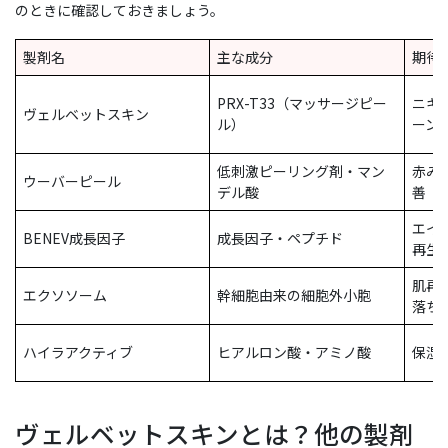
のときに確認しておきましょう。
製剤名
主な成分
期待
PRX-T33（マッサージピー
ニキ
ヴェルベットスキン
ル）
ーン
低刺激ピーリング剤・マン
赤み
ウーバーピール
デル酸
善
エイ
BENEV成長因子
成長因子・ペプチド
再生
肌再
エクソソーム
幹細胞由来の細胞外小胞
落ち
ハイラアクティブ
ヒアルロン酸・アミノ酸
保湿
ヴェルベットスキンとは？他の製剤