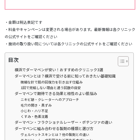
・金額は税込表記です
・料金やキャンペーンは変更される場合があります。最新情報は各クリニック
の公式サイトをご確認ください
・施術の取り扱い院については各クリニックの公式サイトをご確認ください
目次
横浜でダーマペンが安い！おすすめのクリニック3選
ダーマペンとは？横浜で受ける前に知っておきたい基礎知識
微細な針で肌の回復力を引き出す仕組み
1回で完結しない理由と通う回数の目安
ダーマペンで期待できる効果と相性のよい肌悩み
ニキビ跡・クレーターへのアプローチ
毛穴の開き・黒ずみ
小じわ・ハリ不足
くすみ・色素沈着
ダーマペン・フラクショナルレーザー・ポテンツァの違い
ダーマペンに組み合わせる製剤の種類と選び方
ヴェルベットスキンとは？他の製剤との違い