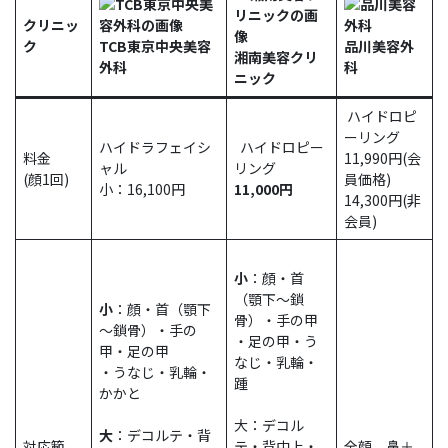
クリニッ
ク
TCB東京中央美容
品川美容外
湘南美容クリ
外科
科
ニック
ハイドロピ
ーリング
ハイドラフェイシ
ハイドロピー
料金
11,990円(会
ャル
リング
(顔1回)
員価格)
小：16,100円
11,000円
14,300円(非
会員)
小
：顔・首
（顎下～鎖
小
：顔・首（顎下
骨）・手の甲
～鎖骨）・手の
・足の甲・う
甲・足の甲
なじ・乳輪・
・うなじ・乳輪・
踵
かかと
大：デコル
大
：デコルテ・背
対応範
テ・背中上・
全顔、鼻＋