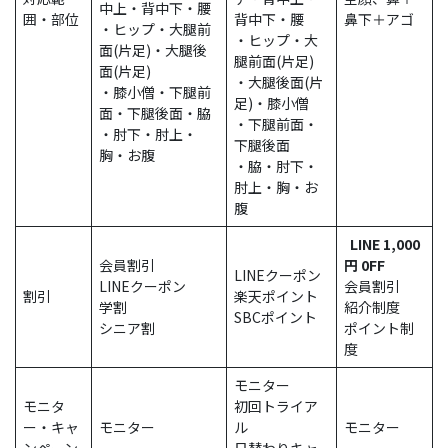
中上・背中下・腰
囲・部位
背中下・腰
鼻下＋アゴ
・ヒップ・大腿前
・ヒップ・大
面(片足)・大腿後
腿前面(片足)
面(片足)
・大腿後面(片
・膝小僧・下腿前
足)・膝小僧
面・下腿後面・脇
・下腿前面・
・肘下・肘上・
下腿後面
胸・お腹
・脇・肘下・
肘上・胸・お
腹
LINE 1,000
会員割引
円 0FF
LINEクーポン
LINEクーポン
会員割引
割引
楽天ポイント
学割
紹介制度
SBCポイント
シニア割
ポイント制
度
モニター
モニタ
初回トライア
ー・キャ
モニター
ル
モニター