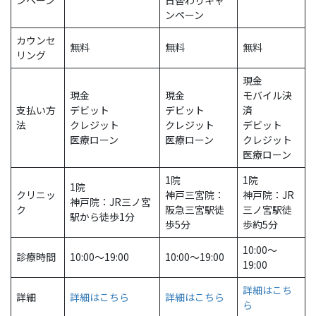
ンペーン
日替わりキャ
ンペーン
カウンセ
無料
無料
無料
リング
現金
現金
現金
モバイル決
支払い方
デビット
デビット
済
法
クレジット
クレジット
デビット
医療ローン
医療ローン
クレジット
医療ローン
1院
1院
1院
クリニッ
神戸三宮院：
神戸院：JR
神戸院：JR三ノ宮
ク
阪急三宮駅徒
三ノ宮駅徒
駅から徒歩1分
歩5分
歩約5分
10:00～
診療時間
10:00〜19:00
10:00〜19:00
19:00
詳細はこち
詳細
詳細はこちら
詳細はこちら
ら