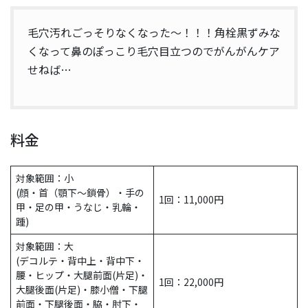
毛穴汚れごっそりなくなった〜！！！角栓黒ずみな
くなって鼻のぽっこり毛穴目立つのでがんがんケア
せねば…
料金
対象範囲：小
(顔・首（顎下～鎖骨）・手の
1回：11,000円
甲・足の甲・うなじ・乳輪・
踵)
対象範囲：大
(デコルテ・背中上・背中下・
腰・ヒップ・大腿前面(片足)・
1回：22,000円
大腿後面(片足)・膝小僧・下腿
前面・下腿後面・脇・肘下・