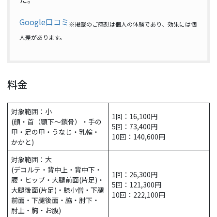
Google口コミ
※掲載のご感想は個人の体験であり、効果には個
人差があります。
料金
対象範囲：小
1回：16,100円
(顔・首（顎下～鎖骨）・手の
5回：73,400円
甲・足の甲・うなじ・乳輪・
10回：140,600円
かかと)
対象範囲：大
(デコルテ・背中上・背中下・
1回：26,300円
腰・ヒップ・大腿前面(片足)・
5回：121,300円
大腿後面(片足)・膝小僧・下腿
10回：222,100円
前面・下腿後面・脇・肘下・
肘上・胸・お腹)