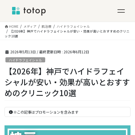
コ
HOME
メディア
肌治療
ハイドラフェイシャル
ン
【2026年】神戸でハイドラフェイシャルが安い・効果が高いとおすすめのクリニ
ック10選
テ
ン
ツ
2026年5月13日
/ 最終更新日時 :
2026年6月12日
へ
ハイドラフェイシャル
ス
【2026年】神戸でハイドラフェイ
キ
ッ
シャルが安い・効果が高いとおすす
プ
めのクリニック10選
※この記事はプロモーションを含みます