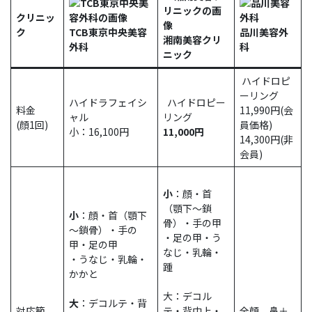
クリニッ
ク
TCB東京中央美容
品川美容外
湘南美容クリ
外科
科
ニック
ハイドロピ
ーリング
ハイドラフェイシ
ハイドロピー
料金
11,990円(会
ャル
リング
(顔1回)
員価格)
小：16,100円
11,000円
14,300円(非
会員)
小
：顔・首
（顎下～鎖
小
：顔・首（顎下
骨）・手の甲
～鎖骨）・手の
・足の甲・う
甲・足の甲
なじ・乳輪・
・うなじ・乳輪・
踵
かかと
大：デコル
大
：デコルテ・背
対応範
テ・背中上・
全顔、鼻＋