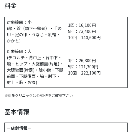
料金
対象範囲：小
1回：16,100円
(顔・首（顎下～鎖骨）・手の
5回：73,400円
甲・足の甲・うなじ・乳輪・
10回：140,600円
かかと)
対象範囲：大
(デコルテ・背中上・背中下・
1回：26,300円
腰・ヒップ・大腿前面(片足)・
5回：121,300円
大腿後面(片足)・膝小僧・下腿
10回：222,100円
前面・下腿後面・脇・肘下・
肘上・胸・お腹)
※対象クリニックは公式HPをご確認下さい
基本情報
－店舗情報－