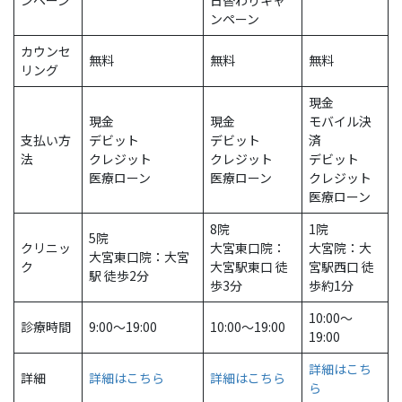
ンペーン
日替わりキャ
ンペーン
カウンセ
無料
無料
無料
リング
現金
現金
現金
モバイル決
支払い方
デビット
デビット
済
法
クレジット
クレジット
デビット
医療ローン
医療ローン
クレジット
医療ローン
8院
1院
5院
クリニッ
大宮東口院：
大宮院：大
大宮東口院：大宮
ク
大宮駅東口 徒
宮駅西口 徒
駅 徒歩2分
歩3分
歩約1分
10:00～
診療時間
9:00〜19:00
10:00〜19:00
19:00
詳細はこち
詳細
詳細はこちら
詳細はこちら
ら