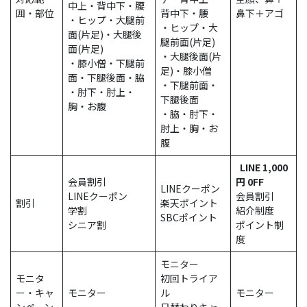
中上・背中下・腰
囲・部位
背中下・腰
鼻下＋アゴ
・ヒップ・大腿前
・ヒップ・大
面(片足)・大腿後
腿前面(片足)
面(片足)
・大腿後面(片
・膝小僧・下腿前
足)・膝小僧
面・下腿後面・脇
・下腿前面・
・肘下・肘上・
下腿後面
胸・お腹
・脇・肘下・
肘上・胸・お
腹
LINE 1,000
会員割引
円 0FF
LINEクーポン
LINEクーポン
会員割引
割引
楽天ポイント
学割
紹介制度
SBCポイント
シニア割
ポイント制
度
モニター
モニタ
初回トライア
ー・キャ
モニター
ル
モニター