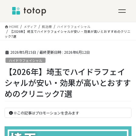
コ
HOME
メディア
肌治療
ハイドラフェイシャル
ン
【2026年】埼玉でハイドラフェイシャルが安い・効果が高いとおすすめのクリニ
ック7選
テ
ン
ツ
2026年5月15日
/ 最終更新日時 :
2026年6月12日
へ
ハイドラフェイシャル
ス
【2026年】埼玉でハイドラフェイ
キ
ッ
シャルが安い・効果が高いとおすす
プ
めのクリニック7選
※この記事はプロモーションを含みます