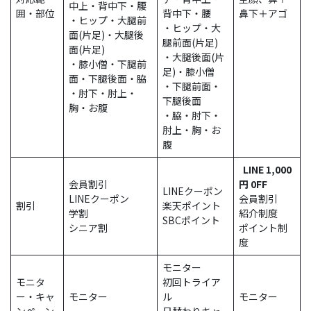
中上・背中下・腰
囲・部位
背中下・腰
鼻下＋アゴ
・ヒップ・大腿前
・ヒップ・大
面(片足)・大腿後
腿前面(片足)
面(片足)
・大腿後面(片
・膝小僧・下腿前
足)・膝小僧
面・下腿後面・脇
・下腿前面・
・肘下・肘上・
下腿後面
胸・お腹
・脇・肘下・
肘上・胸・お
腹
LINE 1,000
会員割引
円 0FF
LINEクーポン
LINEクーポン
会員割引
割引
楽天ポイント
学割
紹介制度
SBCポイント
シニア割
ポイント制
度
モニター
モニタ
初回トライア
ー・キャ
モニター
ル
モニター