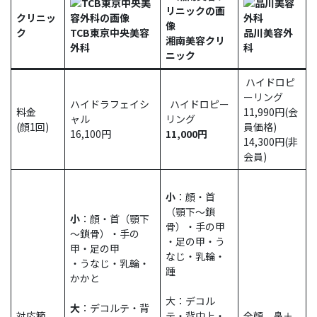
クリニッ
ク
TCB東京中央美容
品川美容外
湘南美容クリ
外科
科
ニック
ハイドロピ
ーリング
ハイドラフェイシ
ハイドロピー
料金
11,990円(会
ャル
リング
(顔1回)
員価格)
16,100円
11,000円
14,300円(非
会員)
小
：顔・首
（顎下～鎖
小
：顔・首（顎下
骨）・手の甲
～鎖骨）・手の
・足の甲・う
甲・足の甲
なじ・乳輪・
・うなじ・乳輪・
踵
かかと
大：デコル
大
：デコルテ・背
対応範
テ・背中上・
全顔、鼻＋