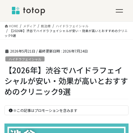
コ
HOME
メディア
肌治療
ハイドラフェイシャル
ン
【2026年】渋谷でハイドラフェイシャルが安い・効果が高いとおすすめのクリニ
ック9選
テ
ン
ツ
2026年5月21日
/ 最終更新日時 :
2026年7月24日
へ
ハイドラフェイシャル
ス
【2026年】渋谷でハイドラフェイ
キ
ッ
シャルが安い・効果が高いとおすす
プ
めのクリニック9選
※この記事はプロモーションを含みます