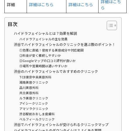
詳細はこち
詳細
詳細はこちら
詳細はこちら
ら
目次
ハイドラフェイシャルとは？効果を解説
ハイドラフェイシャルの主な効果
渋谷でハイドラフェイシャルのクリニックを選ぶ際のポイント！
①効果に直結！使用する美容成分や対応範囲
②料金が安く継続しやすいか
③Googleマップの口コミ評判が良いか
④場所や営業時間は通いやすいか
渋谷のハイドラフェイシャルでおすすめのクリニック
TCB東京中央美容外科
湘南美容クリニック
品川美容外科
共立美容外科
ルラ美容クリニック
アイシークリニック
アマソラクリニック
渋谷駅前おおしま皮膚科
ベルフィールクリニック
渋谷でハイドラフェイシャルが受けられるクリニックマップ
ハイドラフェイシャルのダウンタイムは？よくある質問