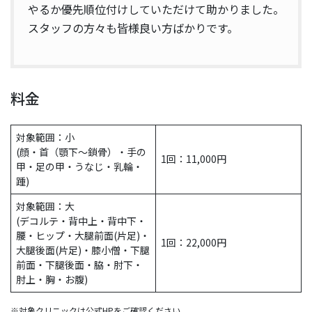
やるか優先順位付けしていただけて助かりました。
スタッフの方々も皆様良い方ばかりです。
料金
対象範囲：小
(顔・首（顎下～鎖骨）・手の
1回：11,000円
甲・足の甲・うなじ・乳輪・
踵)
対象範囲：大
(デコルテ・背中上・背中下・
腰・ヒップ・大腿前面(片足)・
1回：22,000円
大腿後面(片足)・膝小僧・下腿
前面・下腿後面・脇・肘下・
肘上・胸・お腹)
※対象クリニックは公式HPをご確認ください