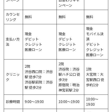
ンペーン
日替わりキャ
ンペーン
カウンセ
無料
無料
無料
リング
現金
現金
現金
モバイル決
支払い方
デビット
デビット
済
法
クレジット
クレジット
デビット
医療ローン
医療ローン
クレジット
医療ローン
2院
2院
渋谷院：渋谷
1院
渋谷西口院：渋谷
クリニッ
駅ハチ公口 徒
大宮院：大
駅 徒歩7分
ク
歩3分
宮駅西口 徒
渋谷駅前院：渋谷
原宿院：明治
歩約1分
駅 徒歩2分
神宮前駅 2分
10:00～
診療時間
9:00〜19:00
10:00〜19:00
19:00