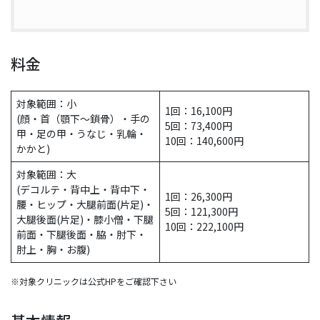
料金
対象範囲：小
1回：16,100円
(顔・首（顎下～鎖骨）・手の
5回：73,400円
甲・足の甲・うなじ・乳輪・
10回：140,600円
かかと)
対象範囲：大
(デコルテ・背中上・背中下・
1回：26,300円
腰・ヒップ・大腿前面(片足)・
5回：121,300円
大腿後面(片足)・膝小僧・下腿
10回：222,100円
前面・下腿後面・脇・肘下・
肘上・胸・お腹)
※対象クリニックは公式HPをご確認下さい