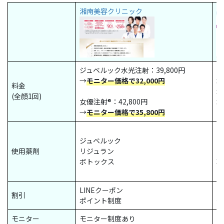
湘南美容クリニック
品
ジュベルック水光注射：39,800円
→
モニター価格で32,000円
水
料金
水
(全顔1回)
女優注射®：42,800円
水
→
モニター価格で35,800円
ジュベルック
ヒ
使用薬剤
リジュラン
リ
ボトックス
幹
LINEクーポン
L
割引
ポイント制度
会
モニター
モニター制度あり
モ