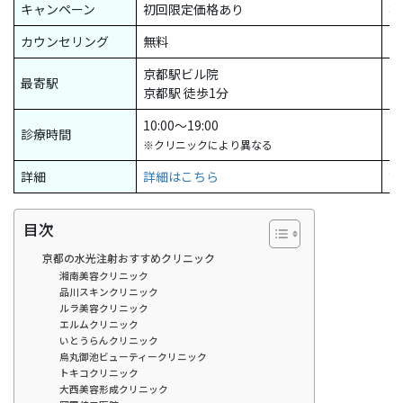
キャンペーン
初回限定価格あり
初
カウンセリング
無料
無
京都駅ビル院
京
最寄駅
京都駅 徒歩1分
京
10:00〜19:00
診療時間
10
※クリニックにより異なる
詳細
詳細はこちら
詳
目次
京都の水光注射おすすめクリニック
湘南美容クリニック
品川スキンクリニック
ルラ美容クリニック
エルムクリニック
いとうらんクリニック
烏丸御池ビューティークリニック
トキコクリニック
大西美容形成クリニック