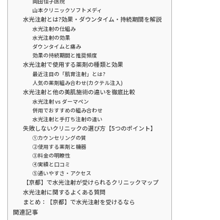
岡田佳子医院
山本クリニックソフトメディ
水光注射とは?効果・ダウンタイム・持続期間を解説
水光注射の仕組み
水光注射の効果
ダウンタイムと痛み
効果の持続期間と推奨頻度
水光注射で使用する薬剤の種類と効果
最近注目の「肌育注射」とは?
人気の薬剤組み合わせ(カクテル注入)
水光注射と他の美肌施術の違いを徹底比較
水光注射 vs ダーマペン
併用でおすすめの組み合わせ
水光注射と手打ち注射の違い
失敗しないクリニックの選び方【5つのポイント】
①カウンセリングの質
②使用する薬剤と機器
③料金の明瞭性
④実績と口コミ
⑤通いやすさ・アクセス
【京都】で水光注射が受けられるクリニックマップ
水光注射に関するよくある質問
まとめ：【京都】で水光注射を受けるなら
関連記事