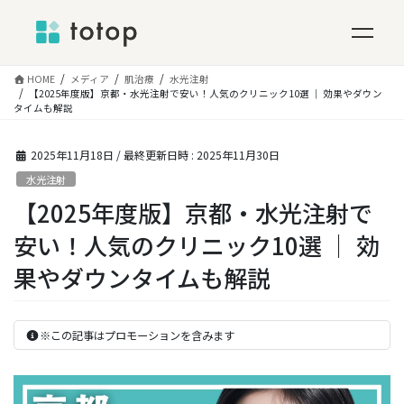
コ
HOME
メディア
肌治療
水光注射
ン
【2025年度版】京都・水光注射で安い！人気のクリニック10選 │ 効果やダウン
タイムも解説
テ
ン
ツ
2025年11月18日
/ 最終更新日時 :
2025年11月30日
へ
水光注射
ス
【2025年度版】京都・水光注射で
キ
ッ
安い！人気のクリニック10選 │ 効
プ
果やダウンタイムも解説
※この記事はプロモーションを含みます