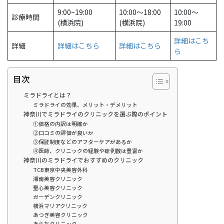
9:00~19:00
10:00〜18:00
10:00～
診療時間
(横浜院)
(横浜院)
19:00
詳細はこち
詳細
詳細はこちら
詳細はこちら
ら
目次
ミラドライとは？
ミラドライの効果、メリット・デメリット
神奈川でミラドライのクリニックを選ぶ際のポイント
①価格の内訳は明確か
②口コミの評価が良いか
③保証制度などのアフターケアがあるか
④医師、クリニックの経験や症例数は豊富か
神奈川のミラドライでおすすめのクリニック
TCB東京中央美容外科
湘南美容クリニック
聖心美容クリニック
ガーデンクリニック
横浜マリアクリニック
あつぎ美容クリニック
あらおクリニック