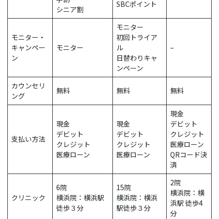
SBCポイント
シニア割
モニター
モニター・
初回トライア
キャンペー
モニター
ル
–
ン
日替わりキャ
ンペーン
カウンセリ
無料
無料
無料
ング
現金
現金
現金
デビット
デビット
デビット
クレジット
支払い方法
クレジット
クレジット
医療ローン
医療ローン
医療ローン
QRコード決
済
2院
6院
15院
横浜院：横
クリニック
横浜院：横浜駅
横浜院：横浜
浜駅 徒歩4
徒歩３分
駅徒歩３分
分