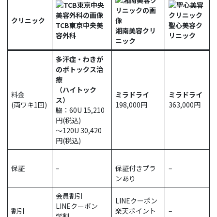
クリニック
TCB東京中央美
聖心美容ク
湘南美容クリ
容外科
リニック
ニック
多汗症・わきが
のボトックス治
療
（ハイトック
料金
ミラドライ
ミラドライ
ス）
(両ワキ1回)
198,000円
363,000円
脇：60U 15,210
円(税込)
～120U 30,420
円(税込)
保証
–
保証付きプラ
–
ンあり
会員割引
LINEクーポン
LINEクーポン
割引
楽天ポイント
–
学割