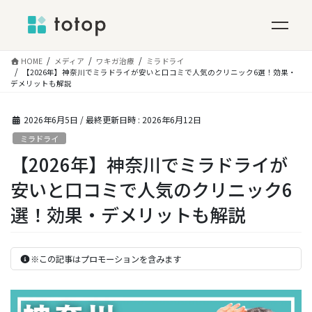
コ
HOME
メディア
ワキガ治療
ミラドライ
ン
【2026年】神奈川でミラドライが安いと口コミで人気のクリニック6選！効果・
デメリットも解説
テ
ン
ツ
2026年6月5日
/ 最終更新日時 :
2026年6月12日
へ
ミラドライ
ス
【2026年】神奈川でミラドライが
キ
ッ
安いと口コミで人気のクリニック6
プ
選！効果・デメリットも解説
※この記事はプロモーションを含みます