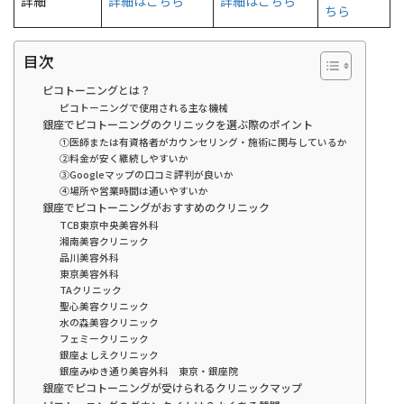
詳細
詳細はこちら
詳細はこちら
ちら
目次
ピコトーニングとは？
ピコトーニングで使用される主な機械
銀座でピコトーニングのクリニックを選ぶ際のポイント
①医師または有資格者がカウンセリング・施術に関与しているか
②料金が安く継続しやすいか
③Googleマップの口コミ評判が良いか
④場所や営業時間は通いやすいか
銀座でピコトーニングがおすすめのクリニック
TCB東京中央美容外科
湘南美容クリニック
品川美容外科
東京美容外科
TAクリニック
聖心美容クリニック
水の森美容クリニック
フェミークリニック
銀座よしえクリニック
銀座みゆき通り美容外科 東京・銀座院
銀座でピコトーニングが受けられるクリニックマップ