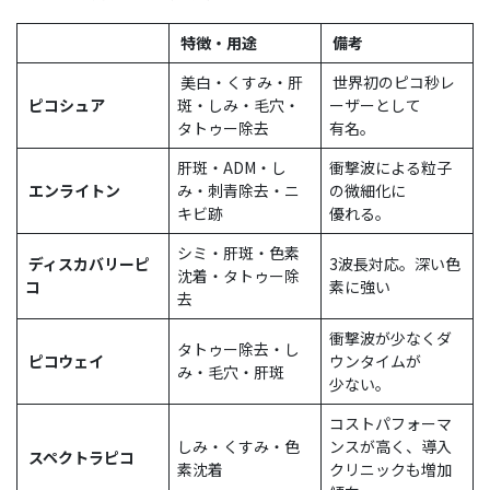
特徴・用途
備考
美白・くすみ・肝
世界初のピコ秒レ
ピコシュア
斑・しみ・毛穴・
ーザーとして
タトゥー除去
有名。
肝斑・ADM・し
衝撃波による粒子
エンライトン
み・刺青除去・ニ
の微細化に
キビ跡
優れる。
シミ・肝斑・色素
ディスカバリーピ
3波長対応。深い色
沈着・タトゥー除
コ
素に強い
去
衝撃波が少なくダ
タトゥー除去・し
ピコウェイ
ウンタイムが
み・毛穴・肝斑
少ない。
コストパフォーマ
しみ・くすみ・色
ンスが高く、導入
スペクトラピコ
素沈着
クリニックも増加