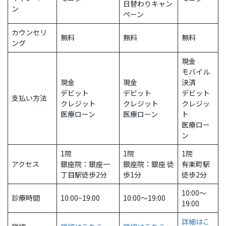
日替わりキャン
ン
ペーン
カウンセリ
無料
無料
無料
ング
現金
モバイル
現金
現金
決済
デビット
デビット
デビット
支払い方法
クレジット
クレジット
クレジッ
医療ローン
医療ローン
ト
医療ロー
ン
1院
1院
1院
アクセス
銀座院：銀座一
銀座院：銀座 徒
有楽町駅
丁目駅徒歩2分
歩1分
徒歩2分
10:00～
診療時間
10:00~19:00
10:00〜19:00
19:00
詳細はこ