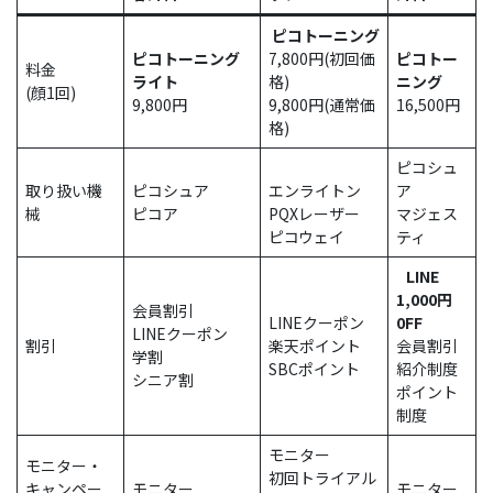
ピコトーニング
ピコトーニング
7,800円(初回価
ピコトー
料金
ライト
格)
ニング
(顔1回)
9,800円
9,800円(通常価
16,500円
格)
ピコシュ
取り扱い機
ピコシュア
エンライトン
ア
械
ピコア
PQXレーザー
マジェス
ピコウェイ
ティ
LINE
1,000円
会員割引
LINEクーポン
0FF
LINEクーポン
割引
楽天ポイント
会員割引
学割
SBCポイント
紹介制度
シニア割
ポイント
制度
モニター
モニター・
初回トライアル
キャンペー
モニター
モニター