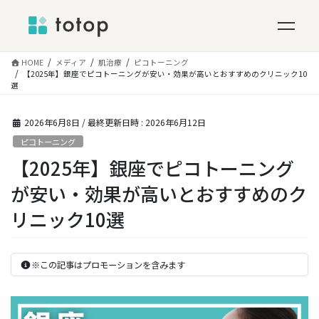
コ
HOME
メディア
肌治療
ピコトーニング
ン
【2025年】銀座でピコトーニングが安い・効果が高いとおすすめのクリニック10
選
テ
ン
ツ
2026年6月8日
/ 最終更新日時 :
2026年6月12日
へ
ピコトーニング
ス
【2025年】銀座でピコトーニング
キ
ッ
が安い・効果が高いとおすすめのク
プ
リニック10選
※この記事はプロモーションを含みます