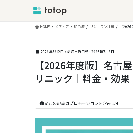
コ
HOME
メディア
肌治療
リジュラン注射
【20
ン
テ
ン
2026年7月2日
/ 最終更新日時 :
2026年7月8日
ツ
へ
【2026年度版】名
ス
キ
リニック｜料金・効果
ッ
プ
※この記事はプロモーションを含みます