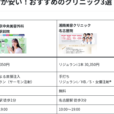
が安い！おすすめのクリニック3選
湘南美容クリニック
東京中央美容外科
名古屋院
駅前院
,350円
リジュランi 1本 30,350円
よる直接注入
手打ち
ラン（サーモン注射）
リジュランi／HB／S・女優注射®
無料
駅 徒歩1分
名古屋駅 徒歩3分
9:00
10:00〜19:00